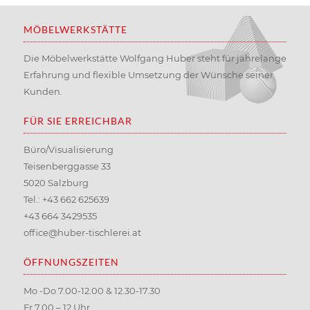
MÖBELWERKSTÄTTE
Die Möbelwerkstätte Wolfgang Huber steht für jahrelange
Erfahrung und flexible Umsetzung der Wünsche seiner
Kunden.
FÜR SIE ERREICHBAR
Büro/Visualisierung
Teisenberggasse 33
5020 Salzburg
Tel.:
+43 662 625639
+43 664 3429535
office@huber-tischlerei.at
ÖFFNUNGSZEITEN
Mo -Do 7.00-12.00 & 12.30-17.30
Fr 7.00 – 12 Uhr